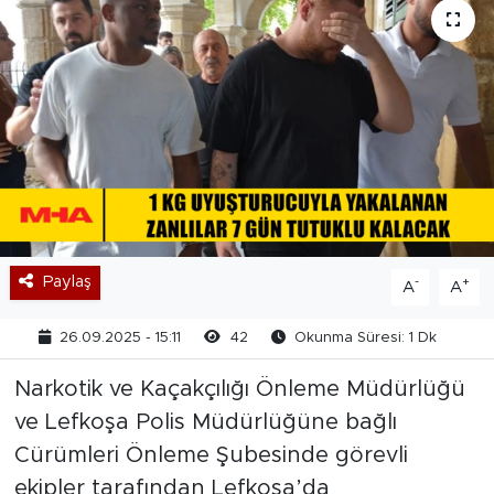
Paylaş
-
+
A
A
26.09.2025 - 15:11
42
Okunma Süresi: 1 Dk
Narkotik ve Kaçakçılığı Önleme Müdürlüğü
ve Lefkoşa Polis Müdürlüğüne bağlı
Cürümleri Önleme Şubesinde görevli
ekipler tarafından Lefkoşa’da