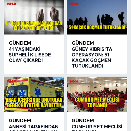
GÜNDEM
GÜNDEM
41 YAŞINDAKİ
GÜNEY KIBRIS’TA
ŞÜPHELİ KİLİSEDE
OPERASYON: 51
OLAY ÇIKARDI
KAÇAK GÖÇMEN
TUTUKLANDI
GÜNDEM
GÜNDEM
ANNESİ TARAFINDAN
CUMHURİYET MECLİSİ