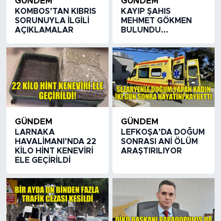
GÜNDEM
GÜNDEM
KOMBOS’TAN KIBRIS
KAYIP ŞAHIS
SORUNUYLA İLGİLİ
MEHMET GÖKMEN
AÇIKLAMALAR
BULUNDU...
GÜNDEM
GÜNDEM
LARNAKA
LEFKOŞA’DA DOĞUM
HAVALİMANI’NDA 22
SONRASI ANİ ÖLÜM
KİLO HİNT KENEVİRİ
ARAŞTIRILIYOR
ELE GEÇİRİLDİ