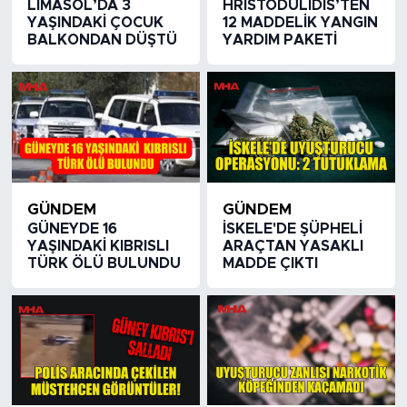
LİMASOL’DA 3
HRİSTODULİDİS’TEN
YAŞINDAKİ ÇOCUK
12 MADDELİK YANGIN
BALKONDAN DÜŞTÜ
YARDIM PAKETİ
GÜNDEM
GÜNDEM
GÜNEYDE 16
İSKELE'DE ŞÜPHELİ
YAŞINDAKİ KIBRISLI
ARAÇTAN YASAKLI
TÜRK ÖLÜ BULUNDU
MADDE ÇIKTI