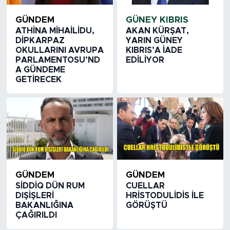
GÜNDEM
GÜNEY KIBRIS
ATHİNA MİHAİLİDU,
AKAN KÜRŞAT,
DİPKARPAZ
YARIN GÜNEY
OKULLARINI AVRUPA
KIBRIS’A İADE
PARLAMENTOSU’ND
EDİLİYOR
A GÜNDEME
GETİRECEK
GÜNDEM
GÜNDEM
SİDDİQ DÜN RUM
CUELLAR
DIŞİŞLERİ
HRİSTODULİDİS İLE
BAKANLIĞINA
GÖRÜŞTÜ
ÇAĞIRILDI