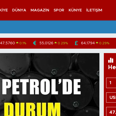
KIYE
DÜNYA
MAGAZIN
SPOR
KÜNYE
İLETIŞIM
47,5760
55,0126
64,1794
0.1
%
0.29
%
0.29
%
He