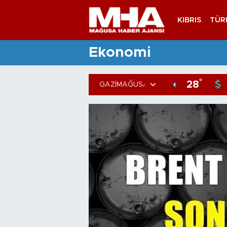
KIBRIS
TÜR
Ekonomi
°
28