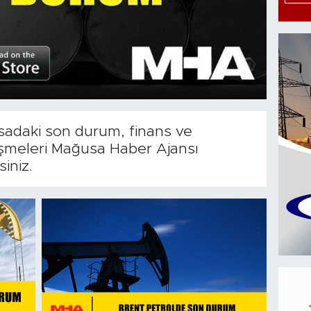
sadaki son durum, finans ve
şmeleri Mağusa Haber Ajansı
iniz.