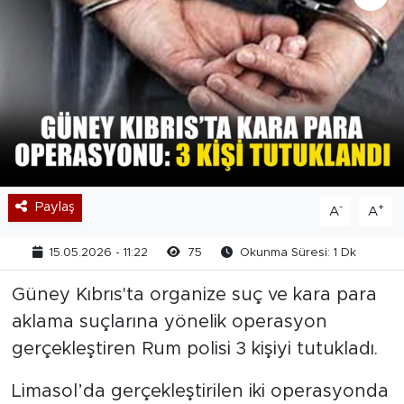
Paylaş
-
+
A
A
15.05.2026 - 11:22
75
Okunma Süresi: 1 Dk
Güney Kıbrıs'ta organize suç ve kara para
aklama suçlarına yönelik operasyon
gerçekleştiren Rum polisi 3 kişiyi tutukladı.
Limasol’da gerçekleştirilen iki operasyonda