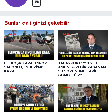
Bunlar da ilginizi çekebilir
LEFKOŞA KAPALI SPOR
TALAYKURT: “10 YILI
SALONU ÇEMBERİ’NDE
AŞKIN SÜREDİR YAŞANAN
KAZA
SU SORUNUNU TARİHE
GÖMECEĞİZ”