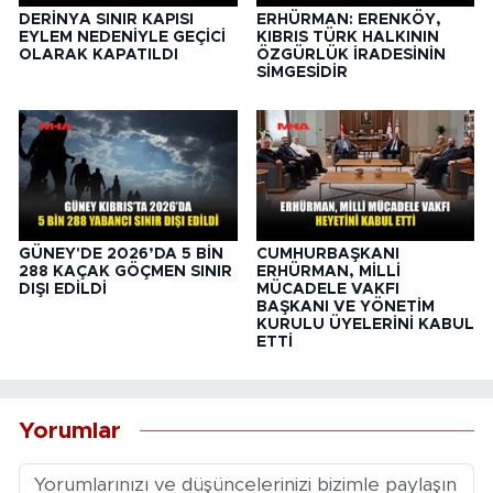
DERİNYA SINIR KAPISI
ERHÜRMAN: ERENKÖY,
EYLEM NEDENİYLE GEÇİCİ
KIBRIS TÜRK HALKININ
OLARAK KAPATILDI
ÖZGÜRLÜK İRADESİNİN
SİMGESİDİR
GÜNEY'DE 2026’DA 5 BİN
CUMHURBAŞKANI
288 KAÇAK GÖÇMEN SINIR
ERHÜRMAN, MİLLİ
DIŞI EDİLDİ
MÜCADELE VAKFI
BAŞKANI VE YÖNETİM
KURULU ÜYELERİNİ KABUL
ETTİ
Yorumlar