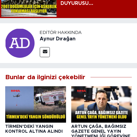
DUYURUSU...
EDITÖR HAKKINDA
Aynur Dırağan
Bunlar da ilginizi çekebilir
TİRMEN’DEKİ YANGIN
ARTUN ÇAĞA, BAĞIMSIZ
KONTROL ALTINA ALINDI
GAZETE GENEL YAYIN
YÖNETMENLİĞİ GÖREVİNE