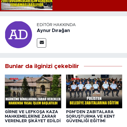
EDITÖR HAKKINDA
Aynur Dırağan
Bunlar da ilginizi çekebilir
GİRNE VE LEFKOŞA KAZA
PGM’DEN ZABITALARA
MAHKEMELERİNE ZARAR
SORUŞTURMA VE KENT
VERENLER ŞİKÂYET EDİLDİ
GÜVENLİĞİ EĞİTİMİ