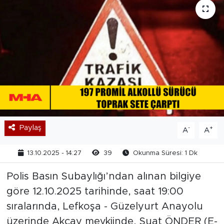
Paylaş
-
+
A
A
13.10.2025 - 14:27
39
Okunma Süresi: 1 Dk
Polis Basın Subaylığı’ndan alınan bilgiye
göre 12.10.2025 tarihinde, saat 19:00
sıralarında, Lefkoşa - Güzelyurt Anayolu
üzerinde Akçay mevkiinde, Suat ÖNDER (E-