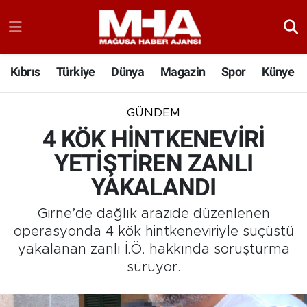
Kıbrıs
Türkiye
Dünya
Magazin
Spor
Künye
GÜNDEM
4 KÖK HİNTKENEVİRİ
YETİŞTİREN ZANLI
YAKALANDI
Girne’de dağlık arazide düzenlenen
operasyonda 4 kök hintkeneviriyle suçüstü
yakalanan zanlı İ.Ö. hakkında soruşturma
sürüyor.