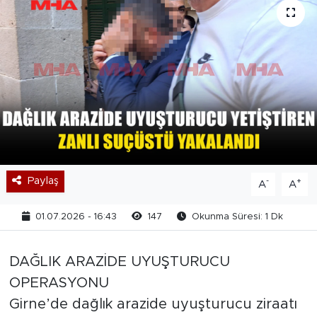
Paylaş
-
+
A
A
01.07.2026 - 16:43
147
Okunma Süresi: 1 Dk
DAĞLIK ARAZİDE UYUŞTURUCU
OPERASYONU
Girne’de dağlık arazide uyuşturucu ziraatı