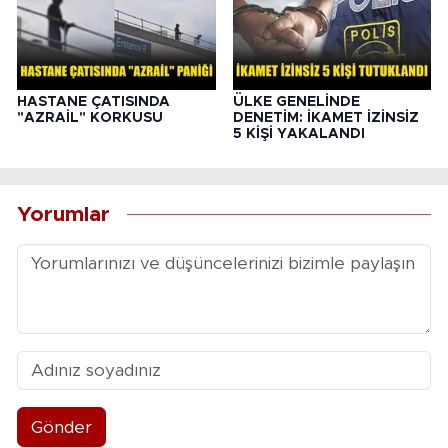
HASTANE ÇATISINDA
ÜLKE GENELİNDE
"AZRAİL" KORKUSU
DENETİM: İKAMET İZİNSİZ
5 KİŞİ YAKALANDI
Yorumlar
Gönder