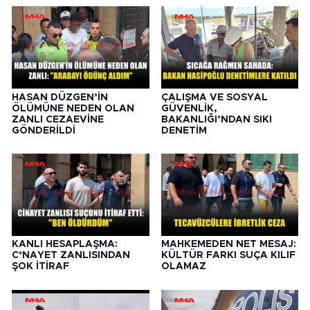
HASAN DÜZGEN’İN
ÇALIŞMA VE SOSYAL
ÖLÜMÜNE NEDEN OLAN
GÜVENLİK,
ZANLI CEZAEVİNE
BAKANLIĞI’NDAN SIKI
GÖNDERİLDİ
DENETİM
KANLI HESAPLAŞMA:
MAHKEMEDEN NET MESAJ:
C*NAYET ZANLISINDAN
KÜLTÜR FARKI SUÇA KILIF
ŞOK İTİRAF
OLAMAZ