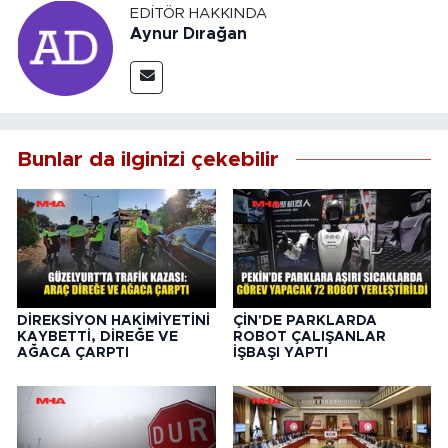
EDITÖR HAKKINDA
Aynur Dırağan
Bunlar da ilginizi çekebilir
DİREKSİYON HAKİMİYETİNİ
ÇİN'DE PARKLARDA
KAYBETTİ, DİREĞE VE
ROBOT ÇALIŞANLAR
AĞACA ÇARPTI
İŞBAŞI YAPTI