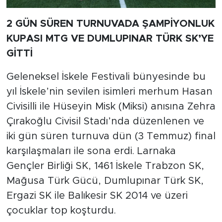
2 GÜN SÜREN TURNUVADA ŞAMPİYONLUK
KUPASI MTG VE DUMLUPINAR TÜRK SK’YE
GİTTİ
Geleneksel İskele Festivali bünyesinde bu
yıl İskele’nin sevilen isimleri merhum Hasan
Civisilli ile Hüseyin Misk (Miksi) anısına Zehra
Çırakoğlu Civisil Stadı’nda düzenlenen ve
iki gün süren turnuva dün (3 Temmuz) final
karşılaşmaları ile sona erdi. Larnaka
Gençler Birliği SK, 1461 İskele Trabzon SK,
Mağusa Türk Gücü, Dumlupınar Türk SK,
Ergazi SK ile Balıkesir SK 2014 ve üzeri
çocuklar top koşturdu.