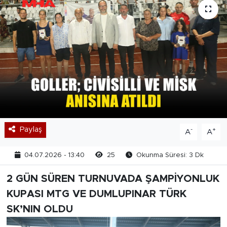
Paylaş
-
+
A
A
04.07.2026 - 13:40
25
Okunma Süresi: 3 Dk
2 GÜN SÜREN TURNUVADA ŞAMPİYONLUK
KUPASI MTG VE DUMLUPINAR TÜRK
SK’NIN OLDU