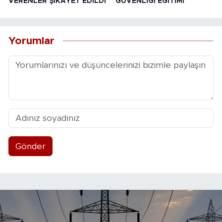
VERENLER ŞİKÂYET EDİLDİ
GÜVENLİĞİ EĞİTİMİ
Yorumlar
Gönder