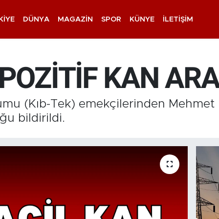
KIYE
DÜNYA
MAGAZIN
SPOR
KÜNYE
İLETIŞIM
 POZİTİF KAN AR
urumu (Kıb-Tek) emekçilerinden Mehmet 
u bildirildi.