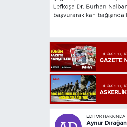
Lefkoşa Dr. Burhan Nalban
başvurarak kan bağışında b
EDITÖRÜN SEÇTIĞ
GAZETE M
EDITÖRÜN SEÇTIĞ
ASKERLİK
EDITÖR HAKKINDA
Aynur Dırağan