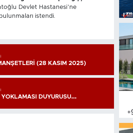
toğlu Devlet Hastanesi’ne
ulunmaları istendi.
I
ANŞETLERİ (28 KASIM 2025)
I
 YOKLAMASI DUYURUSU...