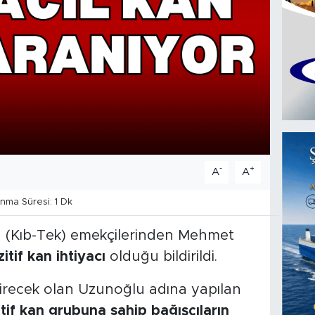
-
+
A
A
ma Süresi: 1 Dk
mu (Kıb-Tek) emekçilerinden Mehmet
itif kan ihtiyacı
olduğu bildirildi.
çirecek olan Uzunoğlu adına yapılan
tif kan grubuna sahip bağışçıların