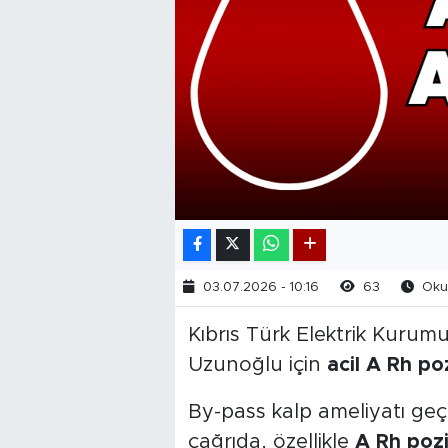
03.07.2026 - 10:16
63
Okun
Kıbrıs Türk Elektrik Kuru
Uzunoğlu için
acil A Rh poz
By-pass kalp ameliyatı ge
çağrıda, özellikle
A Rh pozi