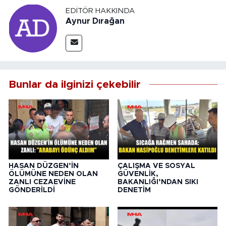
EDITÖR HAKKINDA
Aynur Dırağan
Bunlar da ilginizi çekebilir
HASAN DÜZGEN’İN
ÇALIŞMA VE SOSYAL
ÖLÜMÜNE NEDEN OLAN
GÜVENLİK,
ZANLI CEZAEVİNE
BAKANLIĞI’NDAN SIKI
GÖNDERİLDİ
DENETİM