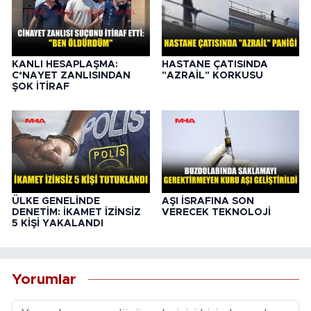
KANLI HESAPLAŞMA:
HASTANE ÇATISINDA
C*NAYET ZANLISINDAN
"AZRAİL" KORKUSU
ŞOK İTİRAF
ÜLKE GENELİNDE
AŞI İSRAFINA SON
DENETİM: İKAMET İZİNSİZ
VERECEK TEKNOLOJİ
5 KİŞİ YAKALANDI
Yorumlar