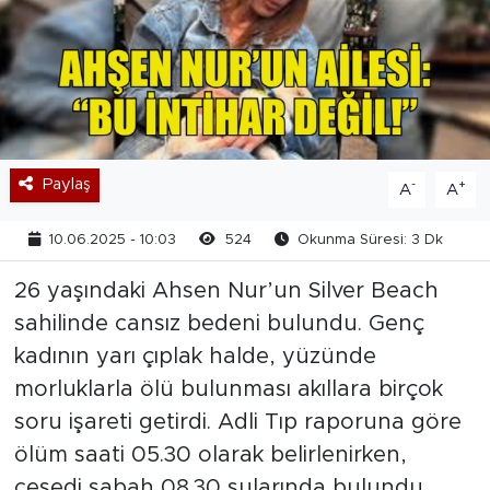
Paylaş
-
+
A
A
10.06.2025 - 10:03
524
Okunma Süresi: 3 Dk
26 yaşındaki Ahsen Nur’un Silver Beach
sahilinde cansız bedeni bulundu. Genç
kadının yarı çıplak halde, yüzünde
morluklarla ölü bulunması akıllara birçok
soru işareti getirdi. Adli Tıp raporuna göre
ölüm saati 05.30 olarak belirlenirken,
cesedi sabah 08.30 sularında bulundu.