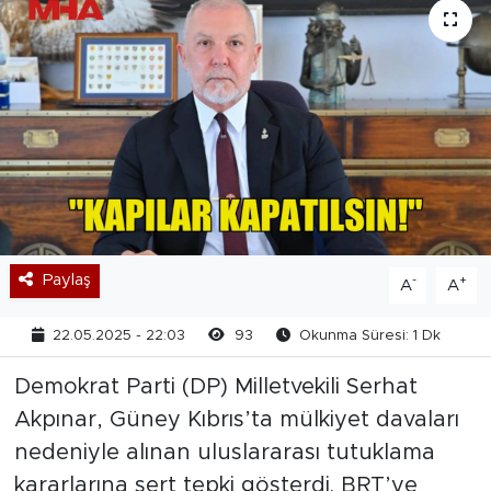
Paylaş
-
+
A
A
22.05.2025 - 22:03
93
Okunma Süresi: 1 Dk
Demokrat Parti (DP) Milletvekili Serhat
Akpınar, Güney Kıbrıs’ta mülkiyet davaları
nedeniyle alınan uluslararası tutuklama
kararlarına sert tepki gösterdi. BRT’ye