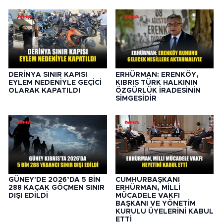
DERİNYA SINIR KAPISI
ERHÜRMAN: ERENKÖY,
EYLEM NEDENİYLE GEÇİCİ
KIBRIS TÜRK HALKININ
OLARAK KAPATILDI
ÖZGÜRLÜK İRADESİNİN
SİMGESİDİR
GÜNEY'DE 2026’DA 5 BİN
CUMHURBAŞKANI
288 KAÇAK GÖÇMEN SINIR
ERHÜRMAN, MİLLİ
DIŞI EDİLDİ
MÜCADELE VAKFI
BAŞKANI VE YÖNETİM
KURULU ÜYELERİNİ KABUL
ETTİ