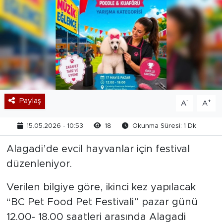
Paylaş
-
+
A
A
15.05.2026 - 10:53
18
Okunma Süresi: 1 Dk
Alagadi’de evcil hayvanlar için festival
düzenleniyor.
Verilen bilgiye göre, ikinci kez yapılacak
“BC Pet Food Pet Festivali” pazar günü
12.00- 18.00 saatleri arasında Alagadi