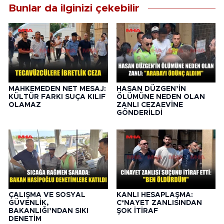
Bunlar da ilginizi çekebilir
MAHKEMEDEN NET MESAJ:
HASAN DÜZGEN’İN
KÜLTÜR FARKI SUÇA KILIF
ÖLÜMÜNE NEDEN OLAN
OLAMAZ
ZANLI CEZAEVİNE
GÖNDERİLDİ
ÇALIŞMA VE SOSYAL
KANLI HESAPLAŞMA:
GÜVENLİK,
C*NAYET ZANLISINDAN
BAKANLIĞI’NDAN SIKI
ŞOK İTİRAF
DENETİM