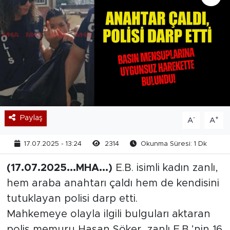
Paylaş
-
+
A
A
17.07.2025 - 13:24
2314
Okunma Süresi: 1 Dk
(17.07.2025...MHA...)
E.B. isimli kadın zanlı,
hem araba anahtarı çaldı hem de kendisini
tutuklayan polisi darp etti.
Mahkemeye olayla ilgili bulguları aktaran
polis memuru Hasan Söker, zanlı E.B.’nin 16