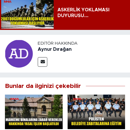
ASKERLİK YOKLAMASI
DUYURUSU...
EDITÖR HAKKINDA
Aynur Dırağan
Bunlar da ilginizi çekebilir