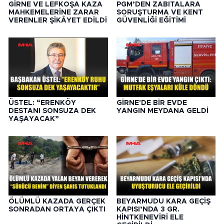
GİRNE VE LEFKOŞA KAZA
PGM’DEN ZABITALARA
MAHKEMELERİNE ZARAR
SORUŞTURMA VE KENT
VERENLER ŞİKÂYET EDİLDİ
GÜVENLİĞİ EĞİTİMİ
ÜSTEL: “ERENKÖY
GİRNE'DE BİR EVDE
DESTANI SONSUZA DEK
YANGIN MEYDANA GELDİ
YAŞAYACAK”
ÖLÜMLÜ KAZADA GERÇEK
BEYARMUDU KARA GEÇİŞ
SONRADAN ORTAYA ÇIKTI
KAPISI’NDA 3 GR.
HİNTKENEVİRİ ELE