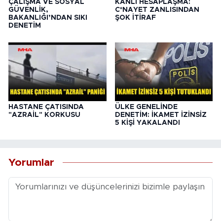
ÇALIŞMA VE SOSYAL
KANLI HESAPLAŞMA:
GÜVENLİK,
C*NAYET ZANLISINDAN
BAKANLIĞI’NDAN SIKI
ŞOK İTİRAF
DENETİM
HASTANE ÇATISINDA
ÜLKE GENELİNDE
"AZRAİL" KORKUSU
DENETİM: İKAMET İZİNSİZ
5 KİŞİ YAKALANDI
Yorumlar