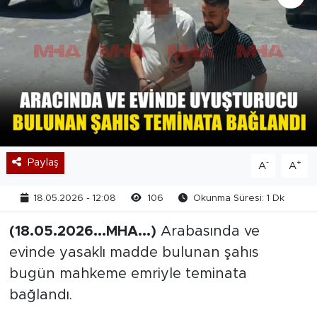
Paylaş
-
+
A
A
18.05.2026 - 12:08
106
Okunma Süresi: 1 Dk
(18.05.2026...MHA...)
Arabasında ve
evinde yasaklı madde bulunan şahıs
bugün mahkeme emriyle teminata
bağlandı.