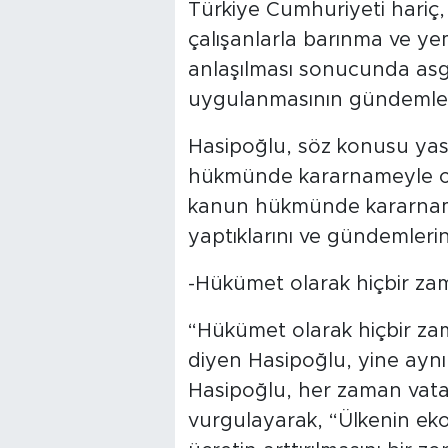
Türkiye Cumhuriyeti hariç
çalışanlarla barınma ve ye
anlaşılması sonucunda asga
uygulanmasının gündemleri
Hasipoğlu, söz konusu yas
hükmünde kararnameyle o
kanun hükmünde kararname
yaptıklarını ve gündemlerine
-Hükümet olarak hiçbir zam
“Hükümet olarak hiçbir zam
diyen Hasipoğlu, yine aynı 
Hasipoğlu, her zaman vata
vurgulayarak, “Ülkenin eko