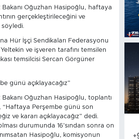
k Bakanı Oğuzhan Hasipoğlu, haftaya
nın gerçekleştirileceğini ve
 söyledi.
ına Hür İşçi Sendikaları Federasyonu
 Yeltekin ve işveren tarafını temsilen
ikası temsilcisi Sercan Görgüner
mbe günü açıklayacağız”
k Bakanı Oğuzhan Hasipoğlu, toplantı
a, “Haftaya Perşembe günü son
eğiz ve kararı açıklayacağız” dedi.
z olması durumunda 16’sından sonra on
 anımsatan Hasipoğlu, komisyonun