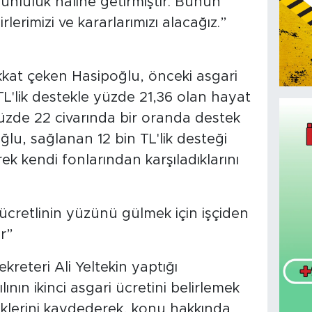
orunluluk haline getirmiştir. Bunun
lerimizi ve kararlarımızı alacağız.”
ikkat çeken Hasipoğlu, önceki asgari
 TL'lik destekle yüzde 21,36 olan hayat
yüzde 22 civarında bir oranda destek
oğlu, sağlanan 12 bin TL'lik desteği
ek kendi fonlarından karşıladıklarını
i ücretlinin yüzünü gülmek için işçiden
r”
ekreteri Ali Yeltekin yaptığı
nın ikinci asgari ücretini belirlemek
diklerini kaydederek, konu hakkında