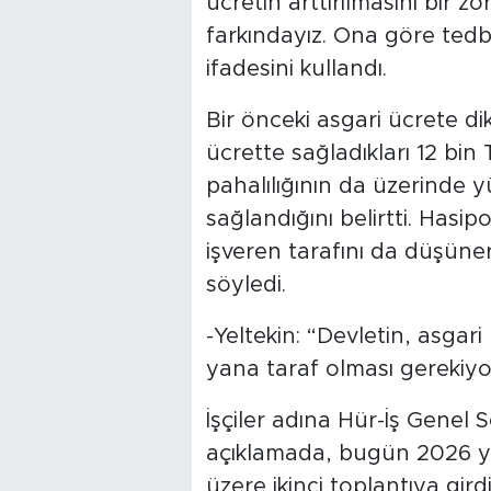
ücretin arttırılmasını bir z
farkındayız. Ona göre tedbir
ifadesini kullandı.
Bir önceki asgari ücrete d
ücrette sağladıkları 12 bin
pahalılığının da üzerinde 
sağlandığını belirtti. Hasip
işveren tarafını da düşüner
söyledi.
-Yeltekin: “Devletin, asgar
yana taraf olması gerekiyo
İşçiler adına Hür-İş Genel S
açıklamada, bugün 2026 yılı
üzere ikinci toplantıya gir