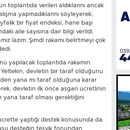
n toplantıda verileri aldıklarını ancak
çalışma yapmadıklarını söyleyerek,
falık bir fiyat endeksi, hane başı
aki aile sayısına dair bilgi verildi.
mız lazım. Şimdi rakamı belirtmeyi çok
dedi.
 yapılacak toplantıda rakamın
n Yeltekin, devletin bir taraf olduğunu
enden yana mı taraf olduğuna karar
rek, devletin ilk önce asgari ücretlinin
n yana taraf olması gerektiğini
 ücrette yaptığı destek konusunda da
usu desteğin teşvik fonundan