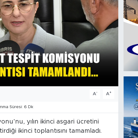
-
+
A
A
ma Süresi: 6 Dk
nu’nu, yılın ikinci asgari ücretini
rdiği ikinci toplantısını tamamladı.