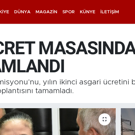
KIYE
DÜNYA
MAGAZIN
SPOR
KÜNYE
İLETIŞIM
CRET MASASINDA 
AMLANDI
syonu’nu, yılın ikinci asgari ücretini 
toplantısını tamamladı.