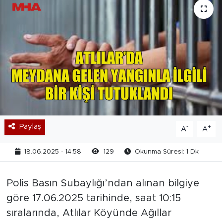
Paylaş
-
+
A
A
18.06.2025 - 14:58
129
Okunma Süresi: 1 Dk
Polis Basın Subaylığı’ndan alınan bilgiye
göre 17.06.2025 tarihinde, saat 10:15
sıralarında, Atlılar Köyünde Ağıllar