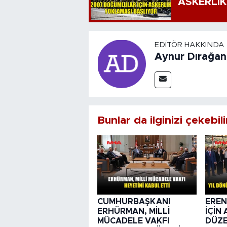
ASKERLİK
EDITÖR HAKKINDA
Aynur Dırağan
Bunlar da ilginizi çekebili
CUMHURBAŞKANI
EREN
ERHÜRMAN, MİLLİ
İÇİN
MÜCADELE VAKFI
DÜZE