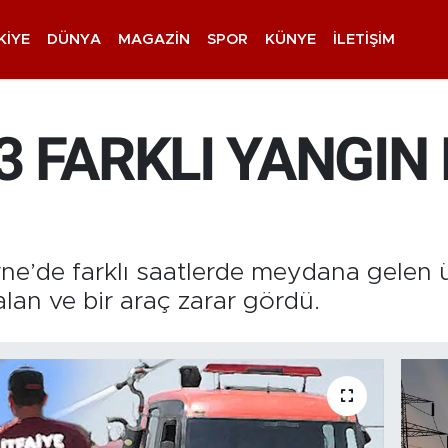
KIYE
DÜNYA
MAGAZIN
SPOR
KÜNYE
İLETIŞIM
 3 FARKLI YANGI
rne’de farklı saatlerde meydana gelen 
lan ve bir araç zarar gördü.