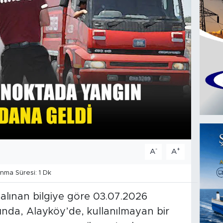
-
+
A
A
ma Süresi: 1 Dk
 alınan bilgiye göre 03.07.2026
arında, Alayköy’de, kullanılmayan bir