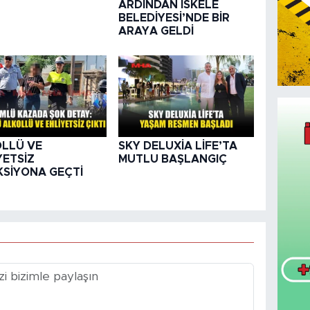
ARDINDAN İSKELE
BELEDİYESİ’NDE BİR
ARAYA GELDİ
LLÜ VE
SKY DELUXİA LİFE’TA
YETSİZ
MUTLU BAŞLANGIÇ
KSİYONA GEÇTİ