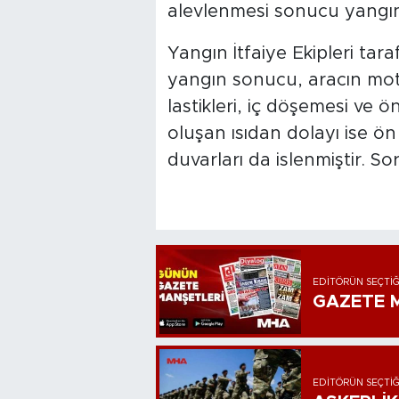
alevlenmesi sonucu yangın
Yangın İtfaiye Ekipleri ta
yangın sonucu, aracın moto
lastikleri, iç döşemesi ve
oluşan ısıdan dolayı ise ön
duvarları da islenmiştir. 
EDITÖRÜN SEÇTIĞ
GAZETE M
EDITÖRÜN SEÇTIĞ