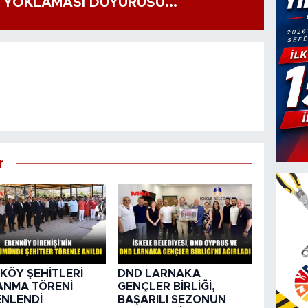
 YOKLAMASI DUYURUSU...
r
KÖY ŞEHİTLERİ
DND LARNAKA
 ANMA TÖRENİ
GENÇLER BİRLİĞİ,
NLENDİ
BAŞARILI SEZONUN