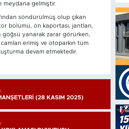
 meydana gelmiştir.
rafından söndürülmüş olup çıkan
r bölümü, ön kaportası, jantları,
 ön göğsü yanarak zarar görürken,
 camları erimiş ve otoparkın tüm
Soruşturma devam etmektedir.
I
ANŞETLERİ (28 KASIM 2025)
I