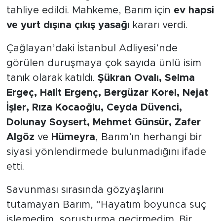
tahliye edildi. Mahkeme, Barım için
ev hapsi
ve yurt dışına çıkış yasağı
kararı verdi.
Çağlayan’daki İstanbul Adliyesi’nde
görülen duruşmaya çok sayıda ünlü isim
tanık olarak katıldı.
Şükran Ovalı, Selma
Ergeç, Halit Ergenç, Bergüzar Korel, Nejat
İşler, Rıza Kocaoğlu, Ceyda Düvenci,
Dolunay Soysert, Mehmet Günsür, Zafer
Algöz
ve
Hümeyra
, Barım’ın herhangi bir
siyasi yönlendirmede bulunmadığını ifade
etti.
Savunması sırasında gözyaşlarını
tutamayan Barım, “Hayatım boyunca suç
işlemedim, soruşturma geçirmedim. Bir