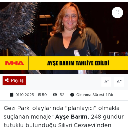
Paylaş
-
+
A
A
01.10.2025 - 15:50
52
Okunma Süresi: 1 Dk
Gezi Parkı olaylarında “planlayıcı” olmakla
suçlanan menajer
Ayşe Barım
, 248 gündür
tutuklu bulunduğu Silivri Cezaevi’nden