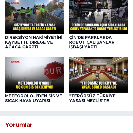
DİREKSİYON HAKİMİYETİNİ
ÇİN'DE PARKLARDA
KAYBETTİ, DİREĞE VE
ROBOT ÇALIŞANLAR
AĞACA ÇARPTI
İŞBAŞI YAPTI
METEOROLOJİ'DEN SİS VE
"TERÖRSÜZ TÜRKİYE"
SICAK HAVA UYARISI
YASASI MECLİS'TE
Yorumlar