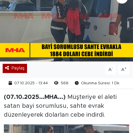
Paylaş
-
+
A
A
07.10.2025 - 13:44
568
Okunma Süresi: 1 Dk
(07.10.2025...MHA...)
Müşteriye el aleti
satan bayi sorumlusu, sahte evrak
düzenleyerek dolarları cebe indirdi.