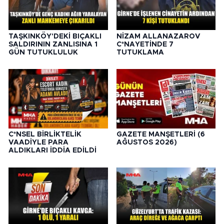
TAŞKINKÖY'DEKİ BIÇAKLI
NİZAM ALLANAZAROV
SALDIRININ ZANLISINA 1
C*NAYETİNDE 7
GÜN TUTUKLULUK
TUTUKLAMA
C*NSEL BİRLİKTELİK
GAZETE MANŞETLERİ (6
VAADİYLE PARA
AĞUSTOS 2026)
ALDIKLARI İDDİA EDİLDİ