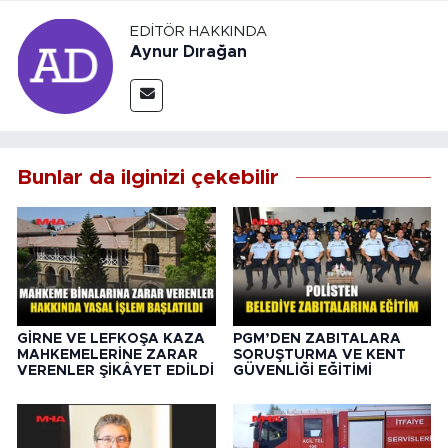
EDITÖR HAKKINDA
Aynur Dırağan
Bunlar da ilginizi çekebilir
GİRNE VE LEFKOŞA KAZA
PGM’DEN ZABITALARA
MAHKEMELERİNE ZARAR
SORUŞTURMA VE KENT
VERENLER ŞİKÂYET EDİLDİ
GÜVENLİĞİ EĞİTİMİ