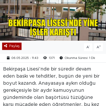
Paylaş
-
+
A
A
06.05.2025 - 11:43
1371
Okunma Süresi: 1 Dk
Bekirpaşa Lisesi’nde bir süredir devam
eden baskı ve tehditler, bugün de yeni bir
boyut kazandı. Anayasaya aykırı olduğu
gerekçesiyle bir aydır kamuoyunun
gündeminde olan başörtüsü tüzüğüne
karşı mücadele eden öğretmenler, bu kez