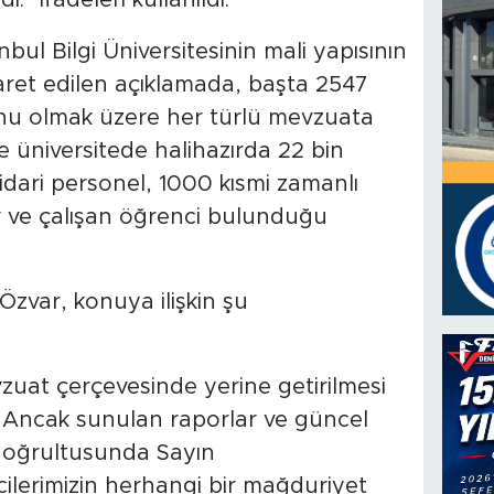
ul Bilgi Üniversitesinin mali yapısının
şaret edilen açıklamada, başta 2547
nu olmak üzere her türlü mevzuata
 üniversitede halihazırda 22 bin
idari personel, 1000 kısmi zamanlı
r ve çalışan öğrenci bulunduğu
Özvar, konuya ilişkin şu
vzuat çerçevesinde yerine getirilmesi
. Ancak sunulan raporlar ve güncel
doğrultusunda Sayın
lerimizin herhangi bir mağduriyet