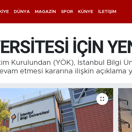
KIYE
DÜNYA
MAGAZIN
SPOR
KÜNYE
İLETIŞIM
VERSİTESİ İÇİN Y
m Kurulundan (YÖK), İstanbul Bilgi Üni
evam etmesi kararına ilişkin açıklama y