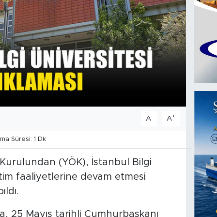
-
+
A
A
a Süresi: 1 Dk
Kurulundan (YÖK), İstanbul Bilgi
etim faaliyetlerine devam etmesi
ıldı.
a, 25 Mayıs tarihli Cumhurbaşkanı