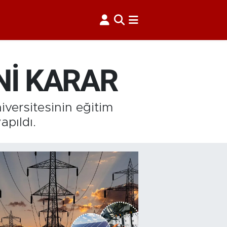
ENİ KARAR
versitesinin eğitim
apıldı.