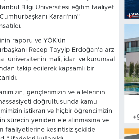
İstanbul Bilgi Üniversitesi eğitim faaliyet
in Cumhurbaşkanı Kararı'nın"
satıldı.
tinin raporu ve YÖK'ün
rbaşkanı Recep Tayyip Erdoğan'a arz
a, üniversitenin mali, idari ve kurumsal
ından takip edilerek kapsamlı bir
rıldı.
mızın, gençlerimizin ve ailelerinin
lü hassasiyeti doğrultusunda kamu
imizin istikrarı ve hiçbir öğrencimizin
n sürecin yeniden ele alınmasına ve
 faaliyetlerine kesintisiz şekilde
." ifadeleri kullanıldı.