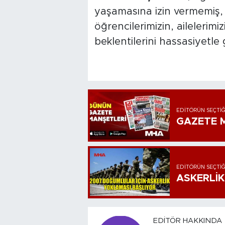
yaşamasına izin vermemiş,
öğrencilerimizin, ailelerimiz
beklentilerini hassasiyetle 
EDITÖRÜN SEÇTIĞ
GAZETE M
EDITÖRÜN SEÇTIĞ
ASKERLİK
EDITÖR HAKKINDA