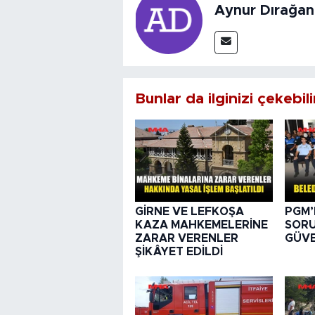
Aynur Dırağan
Bunlar da ilginizi çekebili
GİRNE VE LEFKOŞA
PGM’
KAZA MAHKEMELERİNE
SORU
ZARAR VERENLER
GÜVE
ŞİKÂYET EDİLDİ