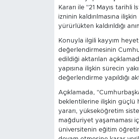
Kararı ile "21 Mayıs tarihli 
izninin kaldırılmasına ilişk
yürürlükten kaldırıldığı anım
Konuyla ilgili kayyım heye
değerlendirmesinin Cumhu
edildiği aktarılan açıklamad
yapısına ilişkin sürecin yak
değerlendirme yapıldığı akta
Açıklamada, "Cumhurbaşkanı
beklentilerine ilişkin güç
yararı, yükseköğretim sistem
mağduriyet yaşamaması içi
üniversitenin eğitim öğretim
devam etmesine karar verildi