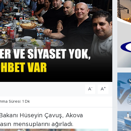
-
+
A
A
ma Süresi: 1 Dk
 Bakanı Hüseyin Çavuş, Akova
sın mensuplarını ağırladı.