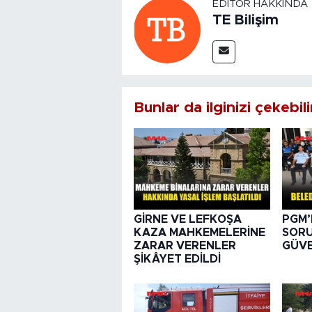
EDITÖR HAKKINDA
TE Bilişim
Bunlar da ilginizi çekebili
GİRNE VE LEFKOŞA
PGM’
KAZA MAHKEMELERİNE
SORU
ZARAR VERENLER
GÜVE
ŞİKÂYET EDİLDİ