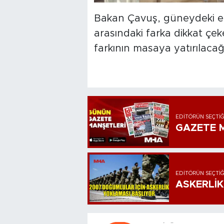
Bakan Çavuş, güneydeki et f
arasındaki farka dikkat çe
farkının masaya yatırılacağı
EDITÖRÜN SEÇTIĞ
GAZETE M
EDITÖRÜN SEÇTIĞ
ASKERLİK