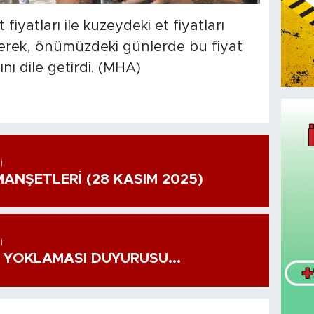
iyatları ile kuzeydeki et fiyatları
kerek, önümüzdeki günlerde bu fiyat
nı dile getirdi. (MHA)
I
ANŞETLERİ (28 KASIM 2025)
I
 YOKLAMASI DUYURUSU...