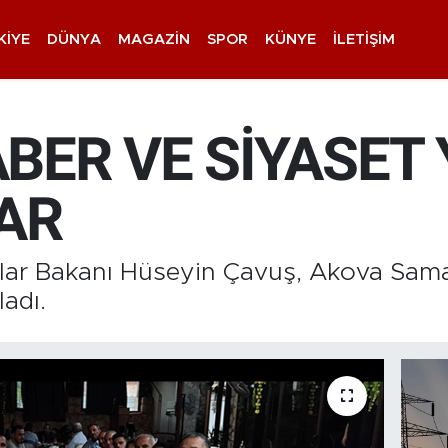
KIYE
DÜNYA
MAGAZIN
SPOR
KÜNYE
İLETIŞIM
BER VE SİYASET 
AR
lar Bakanı Hüseyin Çavuş, Akova Sam
ladı.