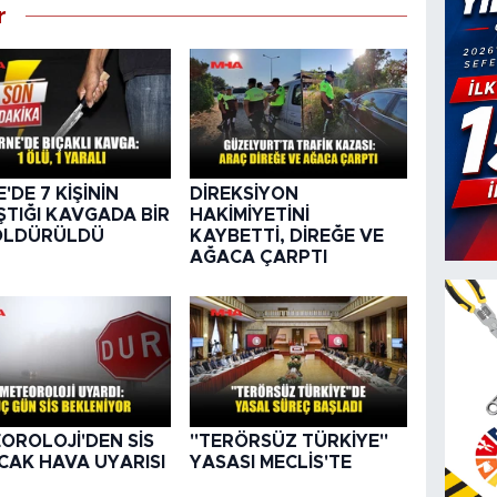
r
'DE 7 KİŞİNİN
DİREKSİYON
ŞTIĞI KAVGADA BİR
HAKİMİYETİNİ
 ÖLDÜRÜLDÜ
KAYBETTİ, DİREĞE VE
AĞACA ÇARPTI
OROLOJİ'DEN SİS
"TERÖRSÜZ TÜRKİYE"
ICAK HAVA UYARISI
YASASI MECLİS'TE