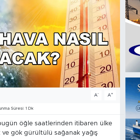
-
+
A
A
nma Süresi: 1 Dk
bugün öğle saatlerinden itibaren ülke
 ve gök gürültülü sağanak yağış