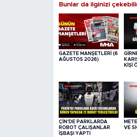
Bunlar da ilginizi çekebili
GAZETE MANŞETLERİ (6
GİRNE
AĞUSTOS 2026)
KARI
KİŞİ
ÇİN'DE PARKLARDA
METE
ROBOT ÇALIŞANLAR
VE S
İŞBAŞI YAPTI