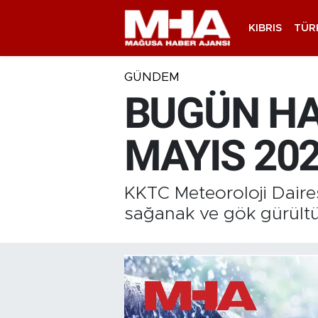
KIBRIS
TÜR
GÜNDEM
BUGÜN HA
MAYIS 202
KKTC Meteoroloji Daires
sağanak ve gök gürültül