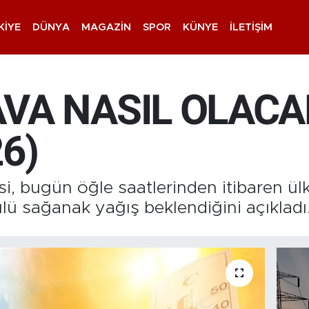
KIYE
DÜNYA
MAGAZIN
SPOR
KÜNYE
İLETIŞIM
VA NASIL OLACAK
6)
i, bugün öğle saatlerinden itibaren ül
ü sağanak yağış beklendiğini açıkladı