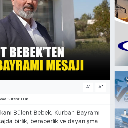
-
+
A
A
a Süresi: 1 Dk
kanı Bülent Bebek, Kurban Bayramı
ajda birlik, beraberlik ve dayanışma