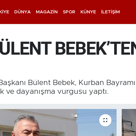
KIYE
DÜNYA
MAGAZIN
SPOR
KÜNYE
İLETIŞIM
ÜLENT BEBEK’TE
aşkanı Bülent Bebek, Kurban Bayramı 
lik ve dayanışma vurgusu yaptı.