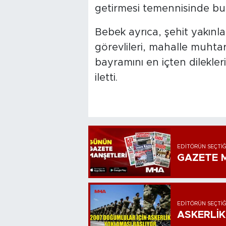
getirmesi temennisinde bu
Bebek ayrıca, şehit yakınl
görevlileri, mahalle muhtarl
bayramını en içten dilekler
iletti.
EDITÖRÜN SEÇTIĞ
GAZETE M
EDITÖRÜN SEÇTIĞ
ASKERLİK