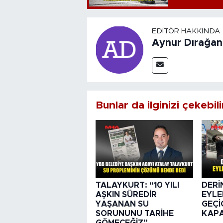
EDITÖR HAKKINDA
Aynur Dırağan
Bunlar da ilginizi çekebili
TALAYKURT: “10 YILI
DERİ
AŞKIN SÜREDİR
EYLE
YAŞANAN SU
GEÇİ
SORUNUNU TARİHE
KAPA
GÖMECEĞİZ”