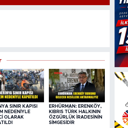
r
NYA SINIR KAPISI
ERHÜRMAN: ERENKÖY,
M NEDENİYLE
KIBRIS TÜRK HALKININ
Cİ OLARAK
ÖZGÜRLÜK İRADESİNİN
TILDI
SİMGESİDİR