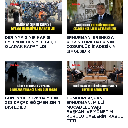
DERİNYA SINIR KAPISI
ERHÜRMAN: ERENKÖY,
EYLEM NEDENİYLE GEÇİCİ
KIBRIS TÜRK HALKININ
OLARAK KAPATILDI
ÖZGÜRLÜK İRADESİNİN
SİMGESİDİR
GÜNEY'DE 2026’DA 5 BİN
CUMHURBAŞKANI
288 KAÇAK GÖÇMEN SINIR
ERHÜRMAN, MİLLİ
DIŞI EDİLDİ
MÜCADELE VAKFI
BAŞKANI VE YÖNETİM
KURULU ÜYELERİNİ KABUL
ETTİ