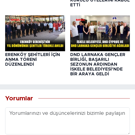
KURULU ÜYELERİNİ KABUL
ETTİ
ERENKÖY ŞEHİTLERİ İÇİN
DND LARNAKA GENÇLER
ANMA TÖRENİ
BİRLİĞİ, BAŞARILI
DÜZENLENDİ
SEZONUN ARDINDAN
İSKELE BELEDİYESİ’NDE
BİR ARAYA GELDİ
Yorumlar