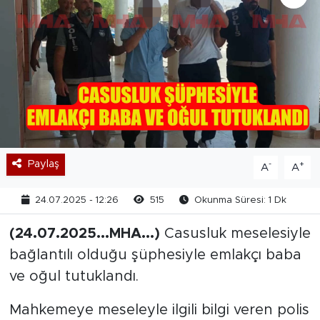
Paylaş
-
+
A
A
24.07.2025 - 12:26
515
Okunma Süresi: 1 Dk
(24.07.2025...MHA...)
Casusluk meselesiyle
bağlantılı olduğu şüphesiyle emlakçı baba
ve oğul tutuklandı.
Mahkemeye meseleyle ilgili bilgi veren polis