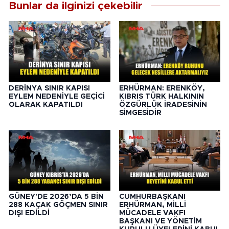
Bunlar da ilginizi çekebilir
DERİNYA SINIR KAPISI
ERHÜRMAN: ERENKÖY,
EYLEM NEDENİYLE GEÇİCİ
KIBRIS TÜRK HALKININ
OLARAK KAPATILDI
ÖZGÜRLÜK İRADESİNİN
SİMGESİDİR
GÜNEY'DE 2026’DA 5 BİN
CUMHURBAŞKANI
288 KAÇAK GÖÇMEN SINIR
ERHÜRMAN, MİLLİ
DIŞI EDİLDİ
MÜCADELE VAKFI
BAŞKANI VE YÖNETİM