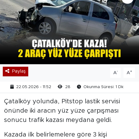
Paylaş
-
+
A
A
22.05.2026 - 11:52
28
Okunma Süresi: 1 Dk
Çatalköy yolunda, Pitstop lastik servisi
önünde iki aracın yüz yüze çarpışması
sonucu trafik kazası meydana geldi.
Kazada ilk belirlemelere göre 3 kişi