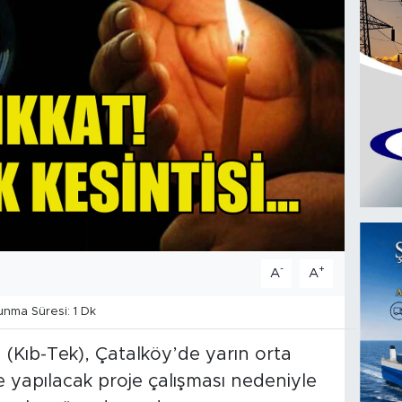
-
+
A
A
nma Süresi: 1 Dk
 (Kıb-Tek), Çatalköy’de yarın orta
e yapılacak proje çalışması nedeniyle