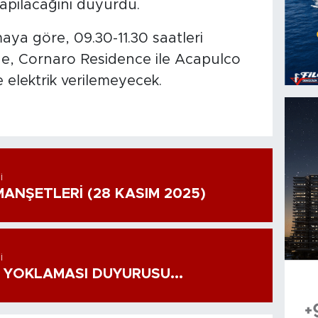
i yapılacağını duyurdu.
aya göre, 09.30-11.30 saatleri
de, Cornaro Residence ile Acapulco
 elektrik verilemeyecek.
I
ANŞETLERİ (28 KASIM 2025)
I
 YOKLAMASI DUYURUSU...