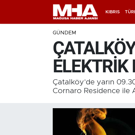
KIBRIS
TÜR
GÜNDEM
ÇATALKÖY’
ELEKTRİK 
Çatalköy’de yarın 09.30
Cornaro Residence ile A