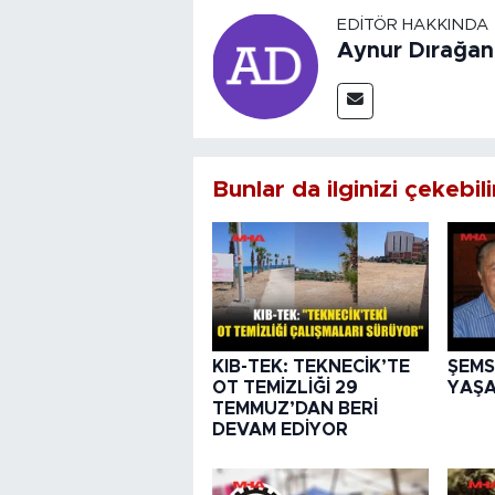
EDITÖR HAKKINDA
Aynur Dırağan
Bunlar da ilginizi çekebili
KIB-TEK: TEKNECİK’TE
ŞEMS
OT TEMİZLİĞİ 29
YAŞA
TEMMUZ’DAN BERİ
DEVAM EDİYOR