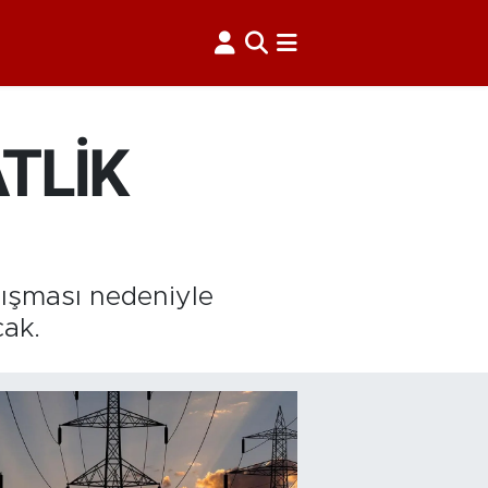
ATLİK
alışması nedeniyle
cak.