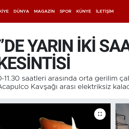
KIYE
DÜNYA
MAGAZIN
SPOR
KÜNYE
İLETIŞIM
DE YARIN İKİ SA
KESİNTİSİ
-11.30 saatleri arasında orta gerilim ç
capulco Kavşağı arası elektriksiz kala