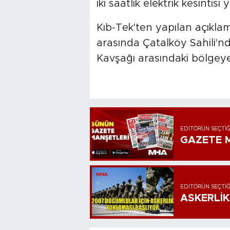
iki saatlik elektrik kesintis
Kıb-Tek'ten yapılan açıklam
arasında Çatalköy Sahili'n
Kavşağı arasındaki bölgeye
EDITÖRÜN SEÇTIĞ
GAZETE M
EDITÖRÜN SEÇTIĞ
ASKERLİK