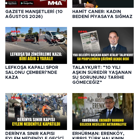
GAZETE MANŞETLERİ (10
HAMİT CANER: KADIN
AĞUSTOS 2026)
BEDENİ PİYASAYA SIĞMAZ
LEFKOŞA KAPALI SPOR
TALAYKURT: “10 YILI
SALONU ÇEMBERİ’NDE
AŞKIN SÜREDİR YAŞANAN
KAZA
SU SORUNUNU TARİHE
GÖMECEĞİZ”
DERİNYA SINIR KAPISI
ERHÜRMAN: ERENKÖY,
EYLEM NEDENİYLE GEÇİCİ
KIBRIS TÜRK HALKININ