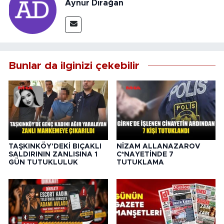
Aynur Dırağan
Bunlar da ilginizi çekebilir
TAŞKINKÖY'DEKİ BIÇAKLI
NİZAM ALLANAZAROV
SALDIRININ ZANLISINA 1
C*NAYETİNDE 7
GÜN TUTUKLULUK
TUTUKLAMA