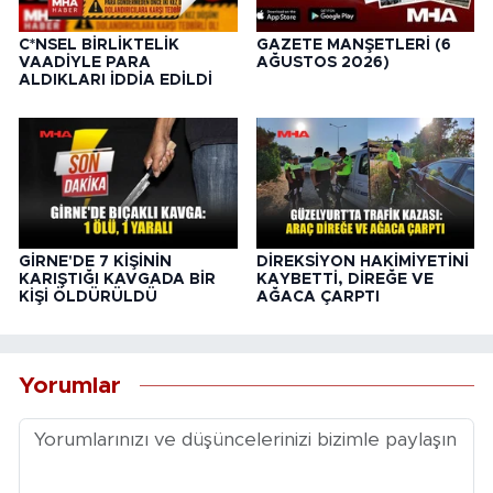
C*NSEL BİRLİKTELİK
GAZETE MANŞETLERİ (6
VAADİYLE PARA
AĞUSTOS 2026)
ALDIKLARI İDDİA EDİLDİ
GİRNE'DE 7 KİŞİNİN
DİREKSİYON HAKİMİYETİNİ
KARIŞTIĞI KAVGADA BİR
KAYBETTİ, DİREĞE VE
KİŞİ ÖLDÜRÜLDÜ
AĞACA ÇARPTI
Yorumlar