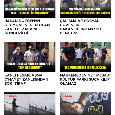
HASAN DÜZGEN’İN
ÇALIŞMA VE SOSYAL
ÖLÜMÜNE NEDEN OLAN
GÜVENLİK,
ZANLI CEZAEVİNE
BAKANLIĞI’NDAN SIKI
GÖNDERİLDİ
DENETİM
KANLI HESAPLAŞMA:
MAHKEMEDEN NET MESAJ:
C*NAYET ZANLISINDAN
KÜLTÜR FARKI SUÇA KILIF
ŞOK İTİRAF
OLAMAZ