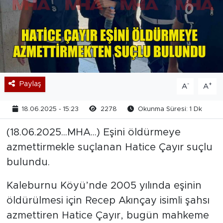
Paylaş
-
+
A
A
18.06.2025 - 15:23
2278
Okunma Süresi: 1 Dk
(18.06.2025...MHA...) Eşini öldürmeye
azmettirmekle suçlanan Hatice Çayır suçlu
bulundu.
Kaleburnu Köyü’nde 2005 yılında eşinin
öldürülmesi için Recep Akınçay isimli şahsı
azmettiren Hatice Çayır, bugün mahkeme