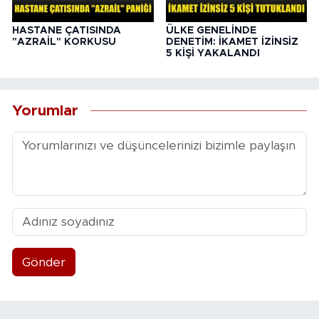
HASTANE ÇATISINDA
ÜLKE GENELİNDE
"AZRAİL" KORKUSU
DENETİM: İKAMET İZİNSİZ
5 KİŞİ YAKALANDI
Yorumlar
Gönder