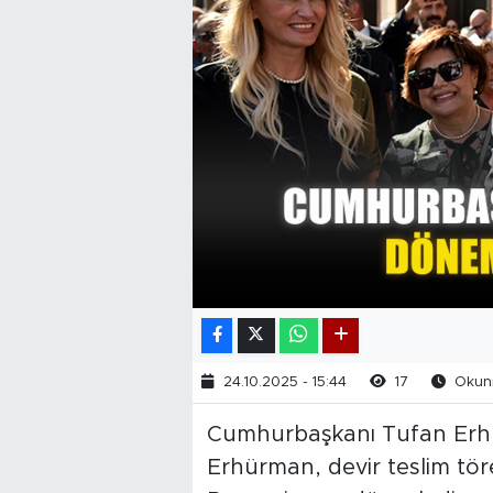
24.10.2025 - 15:44
17
Okunm
Cumhurbaşkanı Tufan Erhü
Erhürman, devir teslim tö