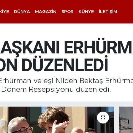
KIYE
DÜNYA
MAGAZIN
SPOR
KÜNYE
İLETIŞIM
ŞKANI ERHÜRMA
ON DÜZENLEDİ
hürman ve eşi Nilden Bektaş Erhürman
ni Dönem Resepsiyonu düzenledi.