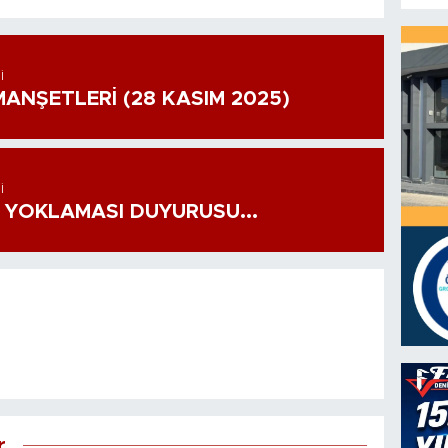
I
ANŞETLERİ (28 KASIM 2025)
I
 YOKLAMASI DUYURUSU...
r