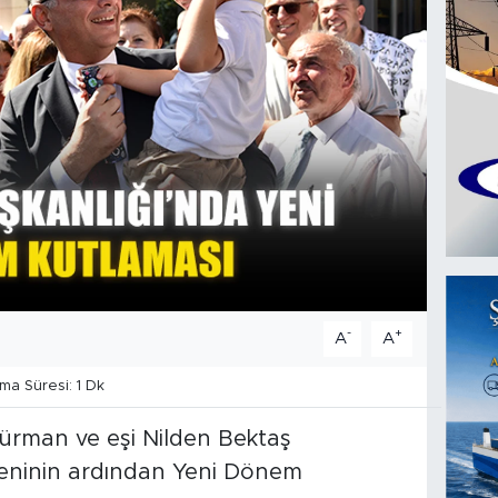
-
+
A
A
a Süresi: 1 Dk
rman ve eşi Nilden Bektaş
reninin ardından Yeni Dönem