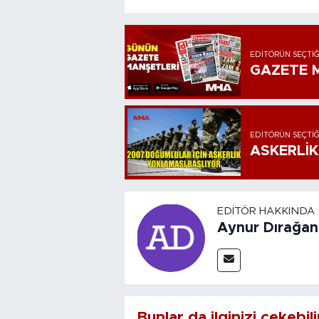
EDITÖRÜN SEÇTIĞ
GAZETE M
EDITÖRÜN SEÇTIĞ
ASKERLİK
EDITÖR HAKKINDA
Aynur Dırağan
Bunlar da ilginizi çekebili