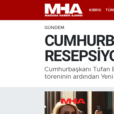
KIBRIS
TÜR
GÜNDEM
CUMHURBA
RESEPSİY
Cumhurbaşkanı Tufan Er
töreninin ardından Ye