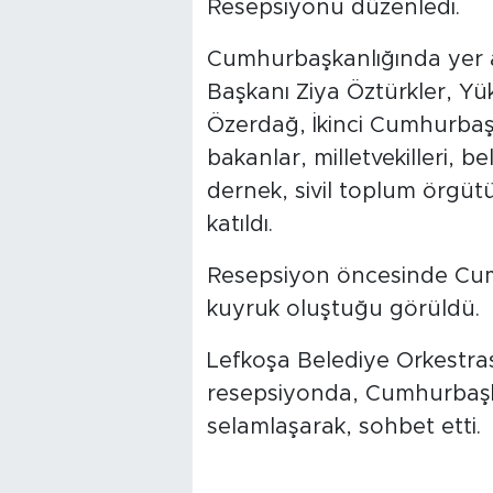
Resepsiyonu düzenledi.
Cumhurbaşkanlığında yer a
Başkanı Ziya Öztürkler, Y
Özerdağ, İkinci Cumhurbaşk
bakanlar, milletvekilleri, be
dernek, sivil toplum örgütü
katıldı.
Resepsiyon öncesinde Cum
kuyruk oluştuğu görüldü.
Lefkoşa Belediye Orkestras
resepsiyonda, Cumhurbaşk
selamlaşarak, sohbet etti.