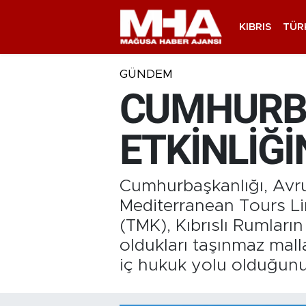
KIBRIS
TÜR
GÜNDEM
CUMHURBA
ETKİNLİĞ
Cumhurbaşkanlığı, Avru
Mediterranean Tours Li
(TMK), Kıbrıslı Rumları
oldukları taşınmaz mall
iç hukuk yolu olduğunu 