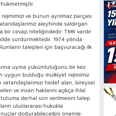
 hükmetmiştir.
 rejimimizi ve bunun ayrılmaz parçası
atandaşlarımız aleyhinde saldırgan
 bir cevap niteliğindedir. TMK vardır
 şekilde sürdürmektedir. 1974 yılında
umların talepleri için başvuracağı ilk
arına uyma yükümlülüğünü bir kez
in uygun bulduğu mülkiyet rejimimiz
vatandaşlarımızı hedef alan, bireysel
len ve insan haklarını açıkça ihlal
tutuma derhal son verilmesini talep
arın uluslararası hukukla
onuçlar doğurabileceğini önemle