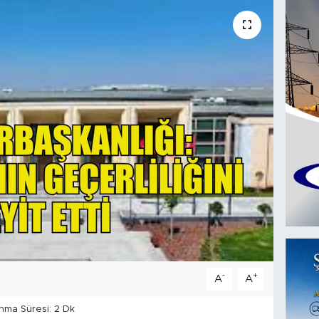
-
+
A
A
ma Süresi: 2 Dk