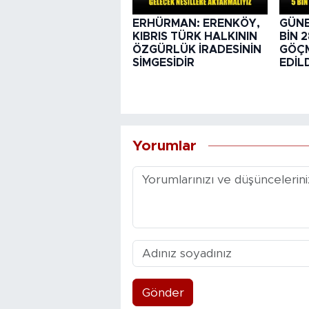
ERHÜRMAN: ERENKÖY,
GÜNE
KIBRIS TÜRK HALKININ
BİN 
ÖZGÜRLÜK İRADESİNİN
GÖÇM
SİMGESİDİR
EDİL
Yorumlar
Gönder