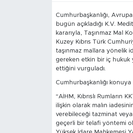
Cumhurbaşkanlığı, Avrupa 
bugün açıkladığı K.V. Medi
kararıyla, Taşınmaz Mal Ko
Kuzey Kıbrıs Türk Cumhuriy
taşınmaz mallara yönelik id
gereken etkin bir iç hukuk
ettiğini vurguladı.
Cumhurbaşkanlığı konuya il
“AİHM, Kıbrıslı Rumların KK
ilişkin olarak malın iadesin
verebileceği tazminat veya
geçerli bir telafi yöntemi o
Yüksek İdare Mahkemesi Yarg