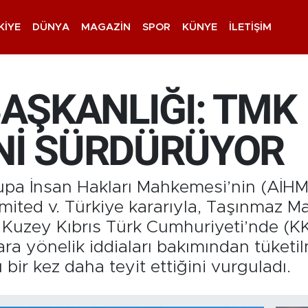
KIYE
DÜNYA
MAGAZIN
SPOR
KÜNYE
İLETIŞIM
ŞKANLIĞI: TMK
İNİ SÜRDÜRÜYOR
pa İnsan Hakları Mahkemesi’nin (AİHM)
mited v. Türkiye kararıyla, Taşınmaz 
n Kuzey Kıbrıs Türk Cumhuriyeti’nde (K
ara yönelik iddiaları bakımından tüketil
bir kez daha teyit ettiğini vurguladı.