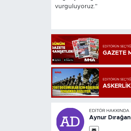
vurguluyoruz.”
EDITÖRÜN SEÇTIĞ
GAZETE M
EDITÖRÜN SEÇTIĞ
ASKERLİK
EDITÖR HAKKINDA
Aynur Dırağan