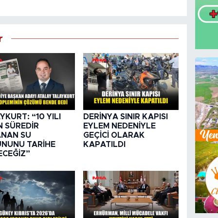
r
YKURT: “10 YILI
DERİNYA SINIR KAPISI
N SÜREDİR
EYLEM NEDENİYLE
NAN SU
GEÇİCİ OLARAK
NUNU TARİHE
KAPATILDI
CEĞİZ”