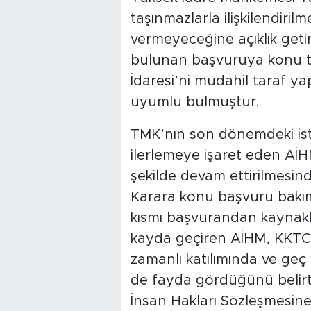
taşınmazlarla ilişkilendiri
vermeyeceğine açıklık getir
bulunan başvuruya konu taş
İdaresi’ni müdahil taraf yap
uyumlu bulmuştur.
TMK’nın son dönemdeki ista
ilerlemeye işaret eden AİHM,
şekilde devam ettirilmesin
Karara konu başvuru bakı
kısmı başvurandan kaynaklı
kayda geçiren AİHM, KKTC
zamanlı katılımında ve geç 
de fayda gördüğünü belir
İnsan Hakları Sözleşmesine