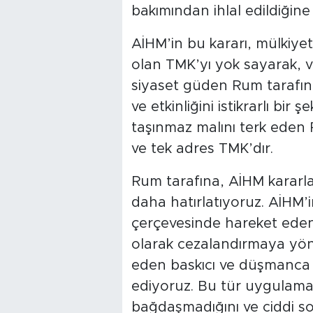
bakımından ihlal edildiğine
AİHM’in bu kararı, mülkiyet
olan TMK’yı yok sayarak, v
siyaset güden Rum tarafına
ve etkinliğini istikrarlı bir
taşınmaz malını terk eden R
ve tek adres TMK’dır.
Rum tarafına, AİHM kararl
daha hatırlatıyoruz. AİHM’
çerçevesinde hareket eden 
olarak cezalandırmaya yöne
eden baskıcı ve düşmanca 
ediyoruz. Bu tür uygulamal
bağdaşmadığını ve ciddi s