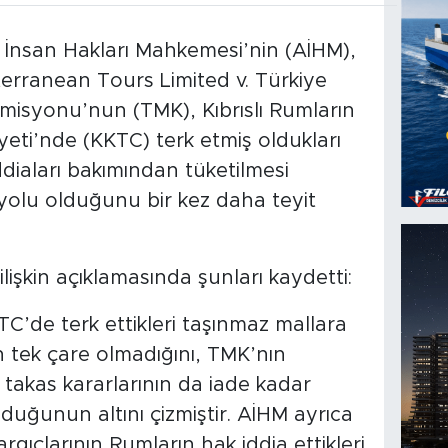
İnsan Hakları Mahkemesi’nin (AİHM),
terranean Tours Limited v. Türkiye
misyonu’nun (TMK), Kıbrıslı Rumların
eti’nde (KKTC) terk etmiş oldukları
diaları bakımından tüketilmesi
 yolu olduğunu bir kez daha teyit
işkin açıklamasında şunları kaydetti:
TC’de terk ettikleri taşınmaz mallara
in tek çare olmadığını, TMK’nın
 takas kararlarının da iade kadar
lduğunun altını çizmiştir. AİHM ayrıca
ıçlarının Rumların hak iddia ettikleri