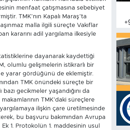
lmesinin menfaat çatışmasına sebebiyet
miştir. TMK’nın Kapalı Maraş’ta
ınmaz malla ilgili süreçte Vakıflar
an kararını adil yargılama ilkesiyle
tistiklerine dayanarak kaydettiği
 olumlu gelişmelerin istikrarlı bir
de yarar gördüğünü de eklemiştir.
mından TMK önündeki süreçte bir
 bazı gecikmeler yaşandığını da
 makamlarının TMK’daki süreçlere
yargılamaya ilişkin çare üretilmesinde
terek, bu başvuru bakımından Avrupa
 Ek 1. Protokolün 1. maddesinin usul