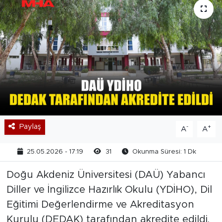
Paylaş
-
+
A
A
25.05.2026 - 17:19
31
Okunma Süresi: 1 Dk
Doğu Akdeniz Üniversitesi (DAÜ) Yabancı
Diller ve İngilizce Hazırlık Okulu (YDİHO), Dil
Eğitimi Değerlendirme ve Akreditasyon
Kurulu (DEDAK) tarafından akredite edildi.