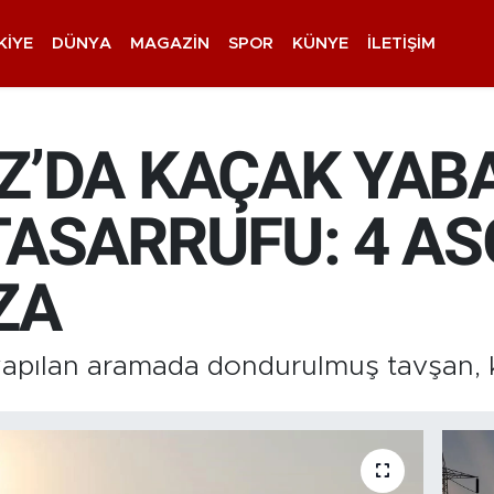
KIYE
DÜNYA
MAGAZIN
SPOR
KÜNYE
İLETIŞIM
Z’DA KAÇAK YAB
TASARRUFU: 4 AS
ZA
yapılan aramada dondurulmuş tavşan, k