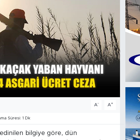
-
+
A
A
a Süresi: 1 Dk
edinilen bilgiye göre, dün