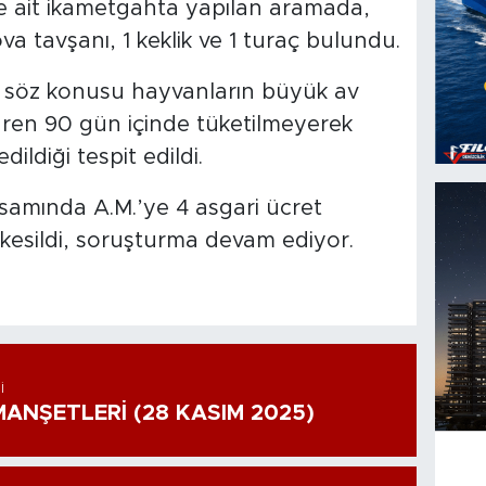
e ait ikametgahta yapılan aramada,
a tavşanı, 1 keklik ve 1 turaç bulundu.
, söz konusu hayvanların büyük av
aren 90 gün içinde tüketilmeyerek
ildiği tespit edildi.
amında A.M.’ye 4 asgari ücret
 kesildi, soruşturma devam ediyor.
I
ANŞETLERİ (28 KASIM 2025)