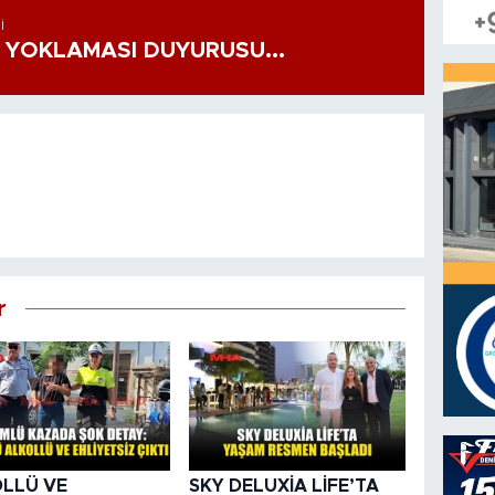
I
 YOKLAMASI DUYURUSU...
r
LLÜ VE
SKY DELUXİA LİFE’TA