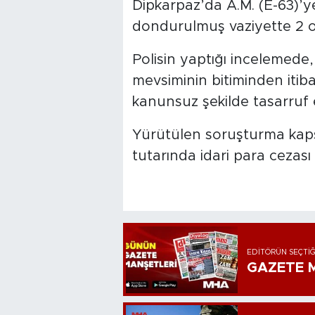
Dipkarpaz’da A.M. (E-63)’y
dondurulmuş vaziyette 2 ov
Polisin yaptığı incelemede
mevsiminin bitiminden itib
kanunsuz şekilde tasarruf ed
Yürütülen soruşturma kaps
tutarında idari para cezası
EDITÖRÜN SEÇTIĞ
GAZETE M