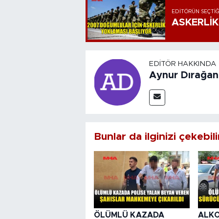
EDITÖRÜN SEÇTIĞ
ASKERLİK
EDITÖR HAKKINDA
Aynur Dırağan
Bunlar da ilginizi çekebili
ÖLÜMLÜ KAZADA
ALKO