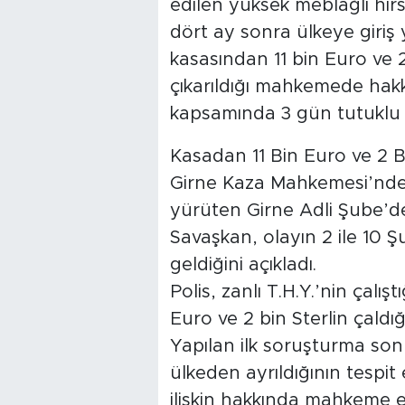
edilen yüksek meblağlı hırsız
dört ay sonra ülkeye giriş y
kasasından 11 bin Euro ve 2
çıkarıldığı mahkemede hak
kapsamında 3 gün tutuklu 
Kasadan 11 Bin Euro ve 2 B
Girne Kaza Mahkemesi’nde
yürüten Girne Adli Şube’d
Savaşkan, olayın 2 ile 10 
geldiğini açıkladı.
Polis, zanlı T.H.Y.’nin çalış
Euro ve 2 bin Sterlin çaldığ
Yapılan ilk soruşturma so
ülkeden ayrıldığının tespit
ilişkin hakkında mahkeme em