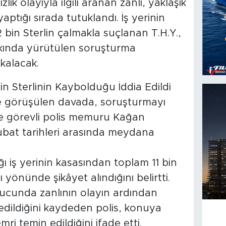
lık olayıyla ilgili aranan zanlı, yaklaşık
aptığı sırada tutuklandı. İş yerinin
 bin Sterlin çalmakla suçlanan T.H.Y.,
kında yürütülen soruşturma
kalacak.
in Sterlinin Kaybolduğu İddia Edildi
 görüşülen davada, soruşturmayı
e görevli polis memuru Kağan
Şubat tarihleri arasında meydana
tığı iş yerinin kasasından toplam 11 bin
ı yönünde şikâyet alındığını belirtti.
nucunda zanlının olayın ardından
 edildiğini kaydeden polis, konuya
ri temin edildiğini ifade etti.