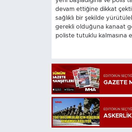
yeni başladığına ve polis 
devam ettiğine dikkat çek
sağlıklı bir şekilde yürütül
gerekli olduğuna kanaat ge
poliste tutuklu kalmasına e
EDITÖRÜN SEÇTIĞ
GAZETE M
EDITÖRÜN SEÇTIĞ
ASKERLİK