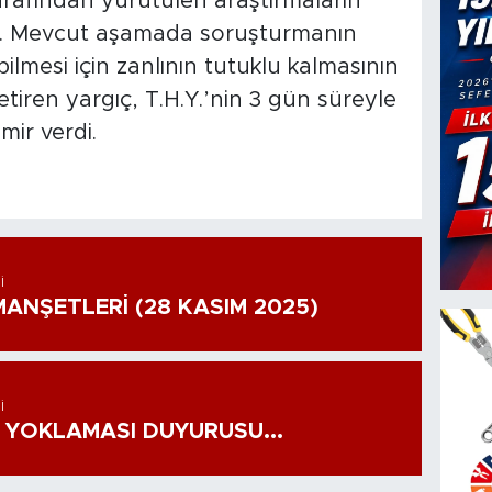
tarafından yürütülen araştırmaların
ti. Mevcut aşamada soruşturmanın
ebilmesi için zanlının tutuklu kalmasının
tiren yargıç, T.H.Y.’nin 3 gün süreyle
mir verdi.
I
ANŞETLERİ (28 KASIM 2025)
I
 YOKLAMASI DUYURUSU...