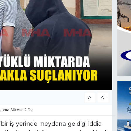
-
+
A
A
nma Süresi: 2 Dk
 bir iş yerinde meydana geldiği iddia