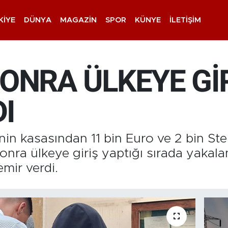
KIYE
DÜNYA
MAGAZIN
SPOR
KÜNYE
İLETIŞIM
SONRA ÜLKEYE G
I
inin kasasından 11 bin Euro ve 2 bin Ster
 sonra ülkeye giriş yaptığı sırada yakal
mir verdi.