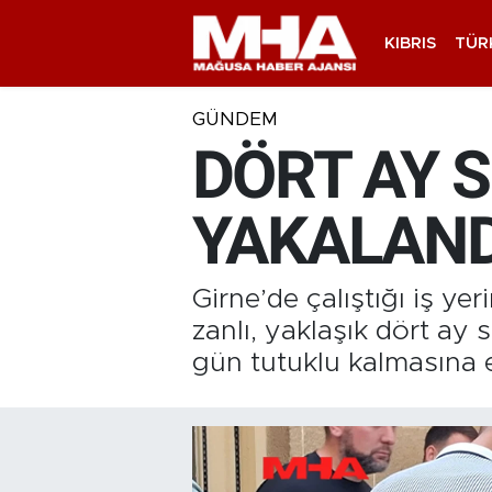
KIBRIS
TÜR
GÜNDEM
DÖRT AY 
YAKALAND
Girne’de çalıştığı iş yer
zanlı, yaklaşık dört ay
gün tutuklu kalmasına e