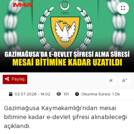
Paylaş
-
+
A
A
02.07.2026 - 14:02
101
Okunma Süresi: 1 Dk
Gazimağusa Kaymakamlığı'ndan mesai
bitimine kadar e-devlet şifresi alınabileceği
açıklandı.