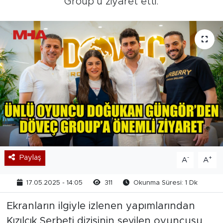
Group’u ziyaret etti.
Paylaş
-
+
A
A
17.05.2025 - 14:05
311
Okunma Süresi: 1 Dk
Ekranların ilgiyle izlenen yapımlarından
Kızılcık Şerbeti dizisinin sevilen oyuncusu