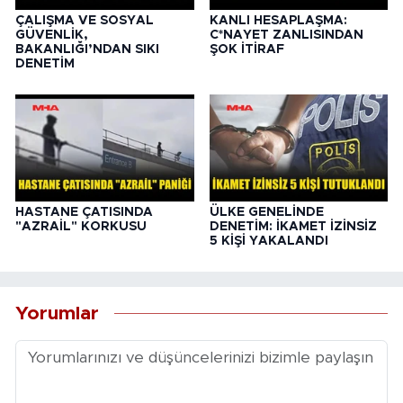
ÇALIŞMA VE SOSYAL
KANLI HESAPLAŞMA:
GÜVENLİK,
C*NAYET ZANLISINDAN
BAKANLIĞI’NDAN SIKI
ŞOK İTİRAF
DENETİM
HASTANE ÇATISINDA
ÜLKE GENELİNDE
"AZRAİL" KORKUSU
DENETİM: İKAMET İZİNSİZ
5 KİŞİ YAKALANDI
Yorumlar