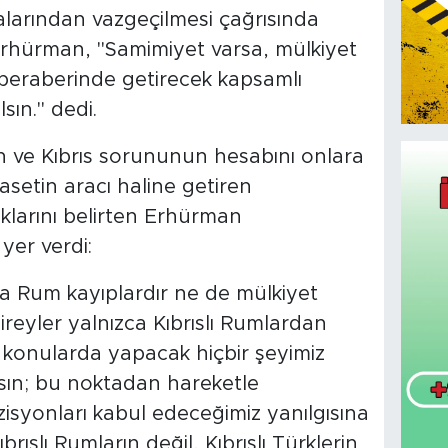
larından vazgeçilmesi çağrısında
hürman, "Samimiyet varsa, mülkiyet
raberinde getirecek kapsamlı
sın." dedi.
an ve Kıbrıs sorununun hesabını onlara
asetin aracı haline getiren
klarını belirten Erhürman
yer verdi:
a Rum kayıplardır ne de mülkiyet
eyler yalnızca Kıbrıslı Rumlardan
 konularda yapacak hiçbir şeyimiz
sın; bu noktadan hareketle
zisyonları kabul edeceğimiz yanılgısına
ıslı Rumların değil, Kıbrıslı Türklerin