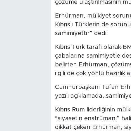
çözüme ulaştırılmasının m
Erhürman, mülkiyet sorunun
Kıbrıslı Türklerin de soru
samimiyettir” dedi.
Kıbrıs Türk tarafı olarak B
çabalarına samimiyetle de
belirten Erhürman, çözüms
ilgili de çok yönlü hazırlıkl
Cumhurbaşkanı Tufan Erhü
yazılı açıklamada, samimiy
Kıbrıs Rum liderliğinin mülk
“siyasetin enstrümanı” hal
dikkat çeken Erhürman, siy