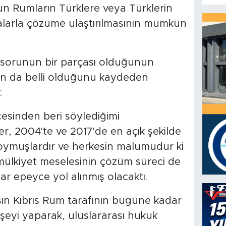
un Rumların Türklere veya Türklerin
alarla çözüme ulaştırılmasının mümkün
 sorunun bir parçası olduğunun
n da belli olduğunu kaydeden
:
sinden beri söylediğimi
ler, 2004'te ve 2017'de en açık şekilde
koymuşlardır ve herkesin malumudur ki
mülkiyet meselesinin çözüm süreci de
r epeyce yol alınmış olacaktı.
rşın Kıbrıs Rum tarafının bugüne kadar
şeyi yaparak, uluslararası hukuk