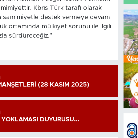
miyettir. Kbrıs Türk tarafı olarak
na samimiyetle destek vermeye devam
ortamında mülkiyet sorunu ile ilgili
ızla sürdüreceğiz.”
I
ANŞETLERİ (28 KASIM 2025)
I
 YOKLAMASI DUYURUSU...