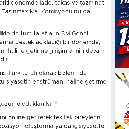
rki dönemde iade, takas ve tazminat
k Taşınmaz Mal Komisyonu'nu da
likle de tüm tarafların BM Genel
larına destek açıkladığı bir dönemde,
ı haline getirme girişimlerinin devam
dir.
s Türk tarafı olarak bizlerin de
 siyasetin enstrümanı haline getirme
çözüme odaklanılsın"
ı haline getirerek tek tek bireylerin
pozisyon oluşturma ya da iç siyasette