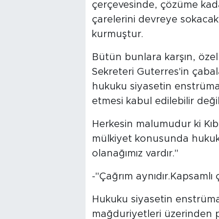
çerçevesinde, çözüme kada
çarelerini devreye sokaca
kurmuştur.
Bütün bunlara karşın, özel
Sekreteri Guterres'in çaba
hukuku siyasetin enstrüman
etmesi kabul edilebilir değil
Herkesin malumudur ki Kıbrı
mülkiyet konusunda hukuku
olanağımız vardır."
-"Çağrım aynıdır.Kapsamlı 
Hukuku siyasetin enstrüman
mağduriyetleri üzerinden 