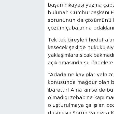
başarı hikayesi yazma çaba
bulunan Cumhurbaşkanı Er
sorununun da çözümünü be
çözüm çabalarına odaklanıl
Tek tek bireyleri hedef al
kesecek şekilde hukuku siy
yaklaşımlara sıcak bakmadı
açıklamasında şu ifadelere 
"Adada ne kayıplar yalnızc
konusunda mağdur olan bir
ibarettir! Ama kimse de bu
olmadığı zehabına kapılma
oluşturulmaya çalışılan po
düşmesin.Sorun yalnızca Kıbr