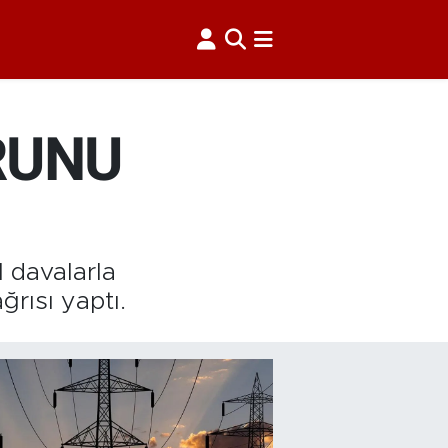
RUNU
 davalarla
rısı yaptı.