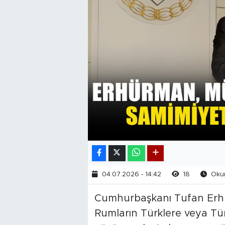
04.07.2026 - 14:42
18
Okun
Cumhurbaşkanı Tufan Erhü
Rumların Türklere veya Tür