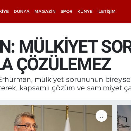
KIYE
DÜNYA
MAGAZIN
SPOR
KÜNYE
İLETIŞIM
: MÜLKİYET SO
LA ÇÖZÜLEMEZ
rhürman, mülkiyet sorununun bireysel
terek, kapsamlı çözüm ve samimiyet çağ