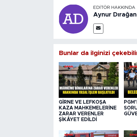
EDITÖR HAKKINDA
Aynur Dırağan
Bunlar da ilginizi çekebili
GİRNE VE LEFKOŞA
PGM’
KAZA MAHKEMELERİNE
SORU
ZARAR VERENLER
GÜVE
ŞİKÂYET EDİLDİ