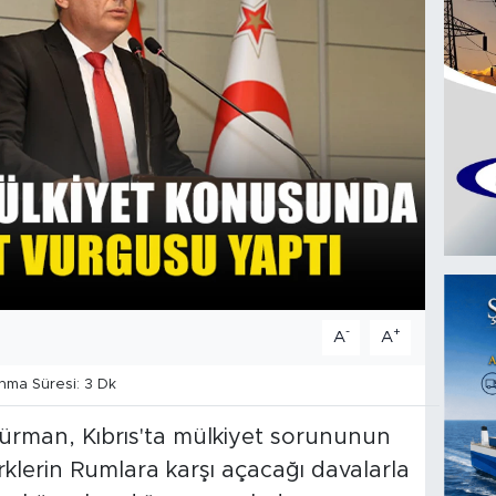
-
+
A
A
ma Süresi: 3 Dk
rman, Kıbrıs'ta mülkiyet sorununun
klerin Rumlara karşı açacağı davalarla