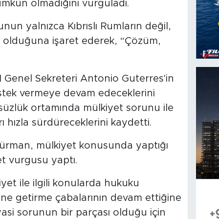
ümkün olmadığını vurguladı.
un yalnızca Kıbrıslı Rumların değil,
nu olduğuna işaret ederek, “Çözüm,
M Genel Sekreteri Antonio Guterres'in
stek vermeye devam edeceklerini
üzlük ortamında mülkiyet sorunu ile
arı hızla sürdüreceklerini kaydetti.
rman, mülkiyet konusunda yaptığı
et vurgusu yaptı.
iyet ile ilgili konularda hukuku
ine getirme çabalarının devam ettiğine
asi sorunun bir parçası olduğu için