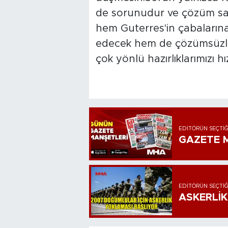
de sorunudur ve çözüm sami
hem Guterres'in çabaları
edecek hem de çözümsüzlük 
çok yönlü hazırlıklarımızı h
EDITÖRÜN SEÇTIĞ
GAZETE M
EDITÖRÜN SEÇTIĞ
ASKERLİK