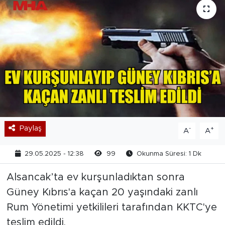
Paylaş
-
+
A
A
29.05.2025 - 12:38
99
Okunma Süresi: 1 Dk
Alsancak’ta ev kurşunladıktan sonra
Güney Kıbrıs'a kaçan 20 yaşındaki zanlı
Rum Yönetimi yetkilileri tarafından KKTC'ye
teslim edildi.