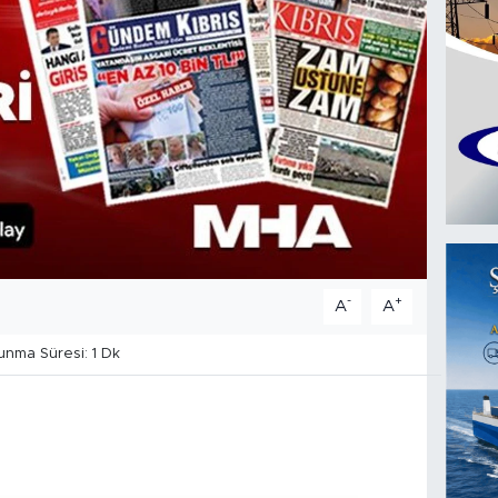
-
+
A
A
nma Süresi: 1 Dk