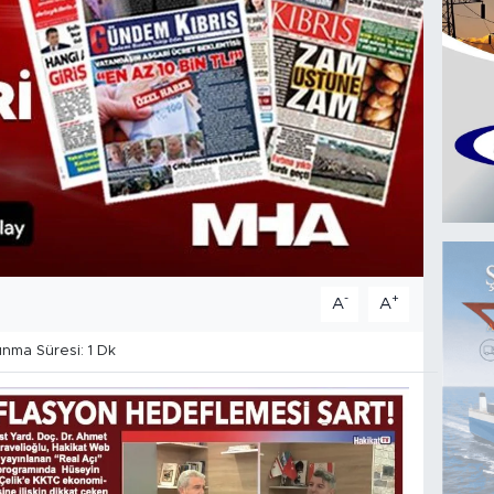
-
+
A
A
ma Süresi: 1 Dk