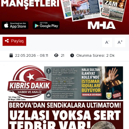
Paylaş
-
+
A
A
22.05.2026 - 08:11
21
Okunma Süresi: 2 Dk