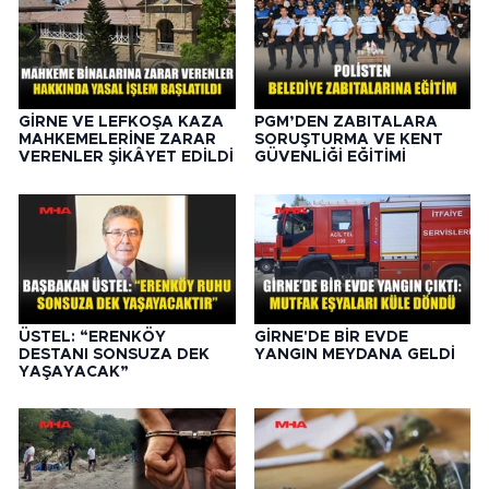
GİRNE VE LEFKOŞA KAZA
PGM’DEN ZABITALARA
MAHKEMELERİNE ZARAR
SORUŞTURMA VE KENT
VERENLER ŞİKÂYET EDİLDİ
GÜVENLİĞİ EĞİTİMİ
ÜSTEL: “ERENKÖY
GİRNE'DE BİR EVDE
DESTANI SONSUZA DEK
YANGIN MEYDANA GELDİ
YAŞAYACAK”