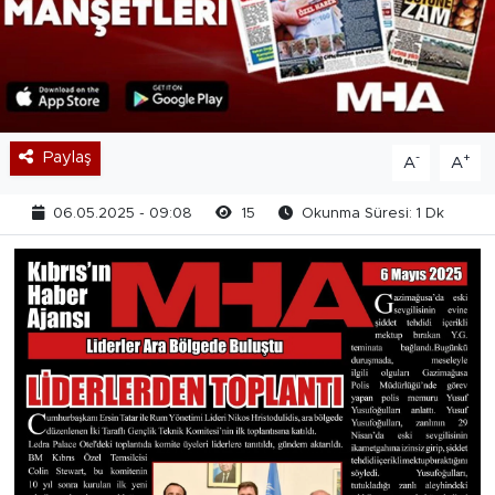
Paylaş
-
+
A
A
06.05.2025 - 09:08
15
Okunma Süresi: 1 Dk