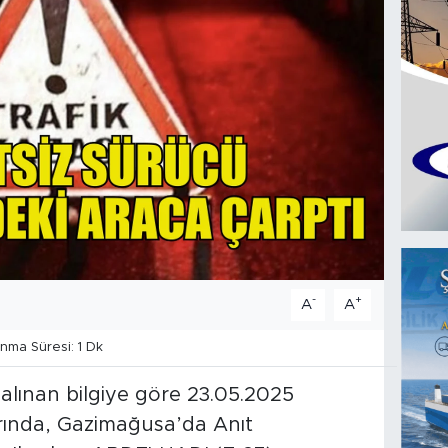
-
+
A
A
ma Süresi: 1 Dk
 alınan bilgiye göre 23.05.2025
larında, Gazimağusa’da Anıt