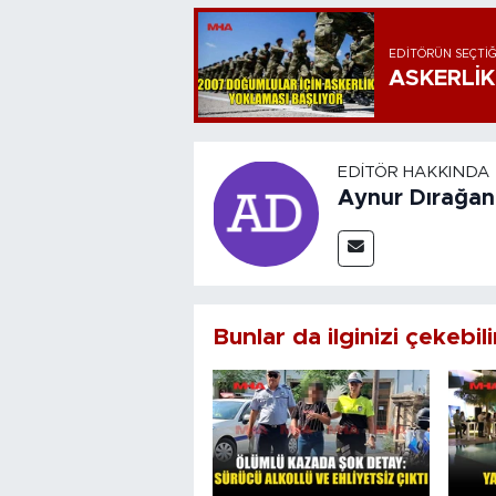
EDITÖRÜN SEÇTIĞ
ASKERLİK
EDITÖR HAKKINDA
Aynur Dırağan
Bunlar da ilginizi çekebili