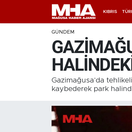
KIBRIS
TÜR
GÜNDEM
GAZİMAĞU
HALİNDEK
Gazimağusa’da tehlikeli
kaybederek park halinde