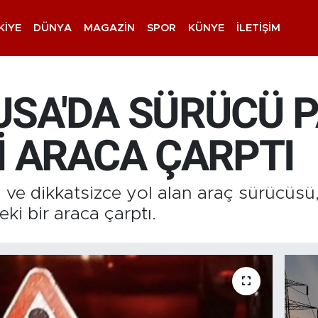
KIYE
DÜNYA
MAGAZIN
SPOR
KÜNYE
İLETIŞIM
SA'DA SÜRÜCÜ 
İ ARACA ÇARPTI
 ve dikkatsizce yol alan araç sürücüsü
ki bir araca çarptı.