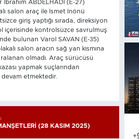
 Ibrahım ABDELHADI (E-27)
lı salon araç ile İsmet İnönü
tsizce giriş yaptığı sırada, direksiyon
l içerisinde kontrolsüzce savrulmuş
inde bulunan Varol SAVAN (E-35)
akalı salon aracın sağ yan kısmına
aralanan olmadı. Araç sürücüsü
k kazası yapmak suçlarından
a devam etmektedir.
I
ANŞETLERİ (28 KASIM 2025)