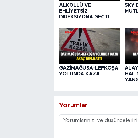
ALKOLLÜ VE
SKY 
EHLİYETSİZ
MUTL
DİREKSİYONA GEÇTİ
GAZİMAĞUSA-LEFKOŞA
ALAY
YOLUNDA KAZA
HALİ
YANG
Yorumlar