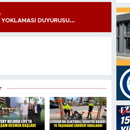
I
 YOKLAMASI DUYURUSU...
r