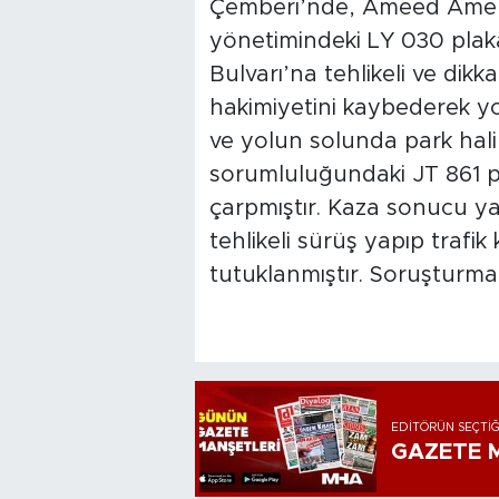
Çemberi’nde, Ameed Amer
yönetimindeki LY 030 plaka
Bulvarı’na tehlikeli ve dikka
hakimiyetini kaybederek yo
ve yolun solunda park hal
sorumluluğundaki JT 861 pl
çarpmıştır. Kaza sonucu y
tehlikeli sürüş yapıp trafi
tutuklanmıştır. Soruşturm
EDITÖRÜN SEÇTIĞ
GAZETE M